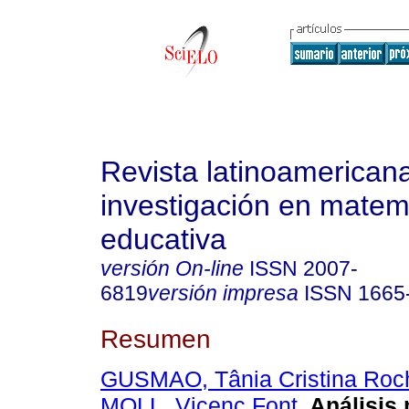
Revista latinoamerican
investigación en matem
educativa
versión On-line
ISSN
2007-
6819
versión impresa
ISSN
1665
Resumen
GUSMAO, Tânia Cristina Roch
MOLL, Vicenç Font
.
Análisis 