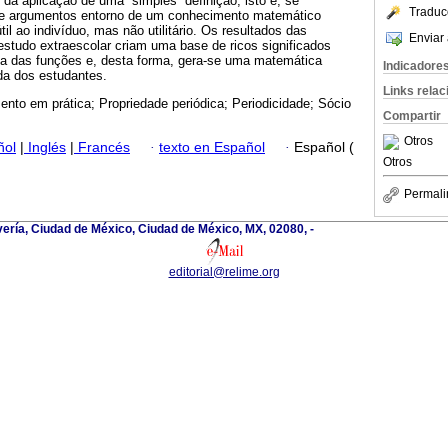
da aplicação de uma “simples” definição, isto é, se
Traduc
e argumentos entorno de um conhecimento matemático
til ao indivíduo, mas não utilitário. Os resultados das
Enviar 
estudo extraescolar criam uma base de ricos significados
ica das funções e, desta forma, gera-se uma matemática
Indicadore
ida dos estudantes.
Links rela
nto em prática; Propriedade periódica; Periodicidade; Sócio
Compartir
Otros
ñol
|
Inglés
|
Francés
·
texto en Español
·
Español (
Otros
Permali
vería, Ciudad de México, Ciudad de México, MX, 02080, -
editorial@relime.org