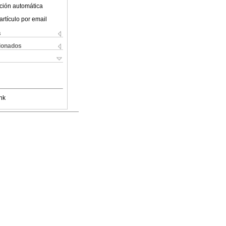
ción automática
artículo por email
s
cionados
nk