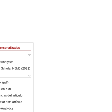
Personalizados
 Analytics
 Scholar H5M5 (
2021
)
l (pdf)
lo en XML
cias del artículo
tar este artículo
 Analytics