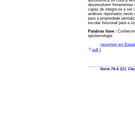
astronômica se coloca lém 
desenvolvem ferramentas 
capaz de integra-se e ser ú
análises reportados neste 
para a propriedade periód
escolar funcional para a v
Palabras llave :
Conhecime
epistemologia.
·
resumen en Espa
pdf
)
Norte 79-A 221. Cla