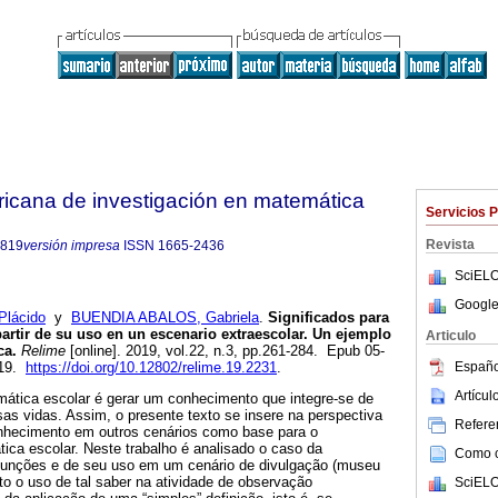
ricana de investigación en matemática
Servicios 
Revista
6819
versión impresa
ISSN
1665-2436
SciELO
Google
lácido
y
BUENDIA ABALOS, Gabriela
.
Significados para
partir de su uso en un escenario extraescolar. Un ejemplo
Articulo
ca.
Relime
[online]. 2019, vol.22, n.3, pp.261-284. Epub 05-
Españo
819.
https://doi.org/10.12802/relime.19.2231
.
Artícu
ática escolar é gerar um conhecimento que integre-se de
as vidas. Assim, o presente texto se insere na perspectiva
Referen
conhecimento em outros cenários como base para o
ica escolar. Neste trabalho é analisado o caso da
Como ci
 funções e de seu uso em um cenário de divulgação (museu
to o uso de tal saber na atividade de observação
SciELO