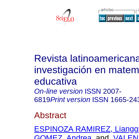
Revista latinoamerican
investigación en matem
educativa
On-line version
ISSN
2007-
6819
Print version
ISSN
1665-24
Abstract
ESPINOZA RAMIREZ, Liangg
GOMEZ, Andrea
and
VALEN