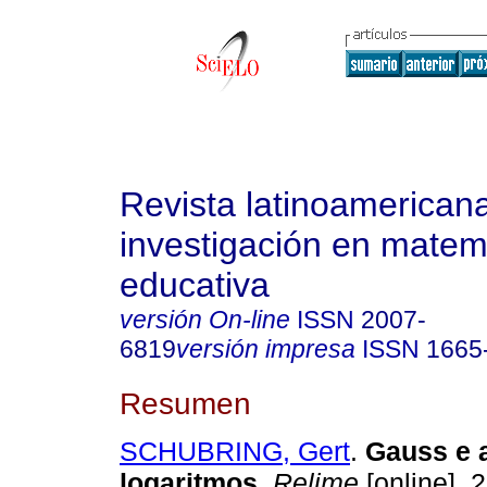
Revista latinoamerican
investigación en matem
educativa
versión On-line
ISSN
2007-
6819
versión impresa
ISSN
1665
Resumen
SCHUBRING, Gert
.
Gauss e 
logaritmos
.
Relime
[online]. 2