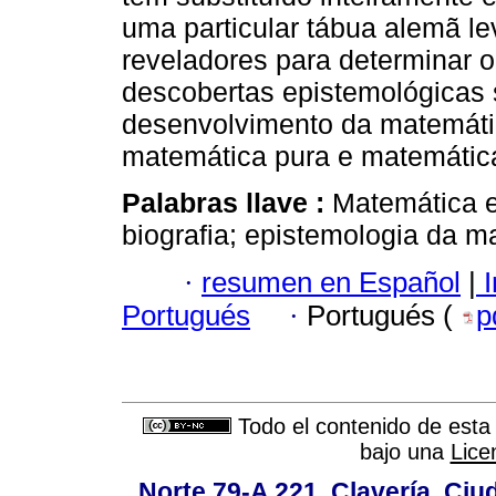
uma particular tábua alemã l
reveladores para determinar 
descobertas epistemológicas 
desenvolvimento da matemátic
matemática pura e matemática
Palabras llave :
Matemática e
biografia; epistemologia da m
·
resumen en Español
|
I
Portugués
·
Portugués (
p
Todo el contenido de esta 
bajo una
Lice
Norte 79-A 221. Clavería, Ci