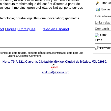
tigation, raison pour laquelle nous y incluons certaines
Traduc
'un discours mathématique éducatif et d'autres à partir de
on logarithme ainsi qu'un bref état de l'art qui porte sur ces
Enviar 
Indicadore
témologie; courbe logarithmique; covariation; géométrie
Links rela
Compartir
ñol
|
Inglés
|
Portugués
·
texto en Español
·
Otros
Otros
Permali
tenido de esta revista, excepto dónde está identificado, está bajo una
Licencia Creative Commons
Norte 79-A 221. Clavería, Ciudad de México, Ciudad de México, MX, 02080, -
editorial@relime.org