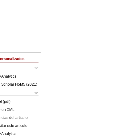
Personalizados
 Analytics
 Scholar H5M5 (
2021
)
l (pdf)
lo en XML
cias del artículo
tar este artículo
 Analytics