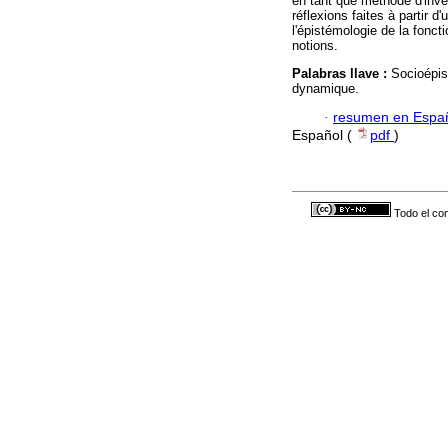
en tant que méthode d'inves
réflexions faites à partir d
l'épistémologie de la foncti
notions.
Palabras llave :
Socioépis
dynamique.
·
resumen en Espa
Español (
pdf
)
Todo el con