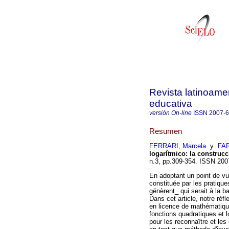
Revista latinoame
educativa
versión On-line
ISSN
2007-
Resumen
FERRARI, Marcela
y
FAR
logarítmico
:
la construc
n.3, pp.309-354. ISSN 200
En adoptant un point de vu
constituée par les pratique
génèrent_ qui serait à la b
Dans cet article, notre réf
en licence de mathématique
fonctions quadratiques et 
pour les reconnaître et les 