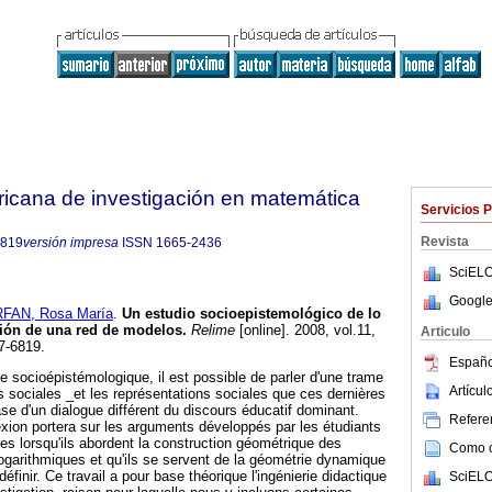
ricana de investigación en matemática
Servicios 
Revista
6819
versión impresa
ISSN
1665-2436
SciELO
Google
FAN, Rosa María
.
Un estudio socioepistemológico de lo
ción de una red de modelos
.
Relime
[online]. 2008, vol.11,
Articulo
7-6819.
Españo
e socioépistémologique, il est possible de parler d'une trame
Artícu
s sociales _et les représentations sociales que ces dernières
ase d'un dialogue différent du discours éducatif dominant.
Referen
lexion portera sur les arguments développés par les étudiants
s lorsqu'ils abordent la construction géométrique des
Como ci
logarithmiques et qu'ils se servent de la géométrie dynamique
définir. Ce travail a pour base théorique l'ingénierie didactique
SciELO