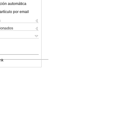
ción automática
artículo por email
s
cionados
nk