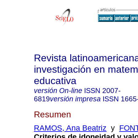
Revista latinoamerican
investigación en matem
educativa
versión On-line
ISSN
2007-
6819
versión impresa
ISSN
1665
Resumen
RAMOS, Ana Beatriz
y
FONT
Criterios de idoneidad y val