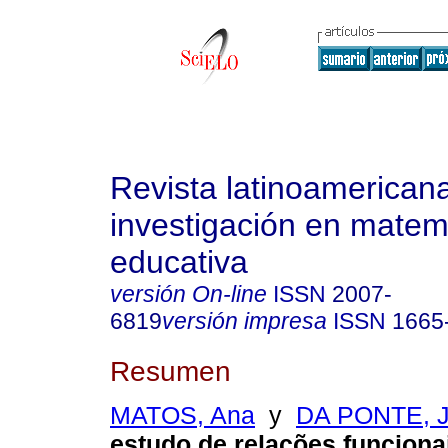
Revista latinoamerican
investigación en matem
educativa
versión On-line
ISSN
2007-
6819
versión impresa
ISSN
1665
Resumen
MATOS, Ana
y
DA PONTE, J
estudo de relações funciona