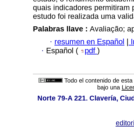
quais indicadores permitiram
estudo foi realizada uma valid
Palabras llave :
Avaliação; a
·
resumen en Español
|
I
·
Español (
pdf
)
Todo el contenido de esta 
bajo una
Lice
Norte 79-A 221. Clavería, Ci
edito