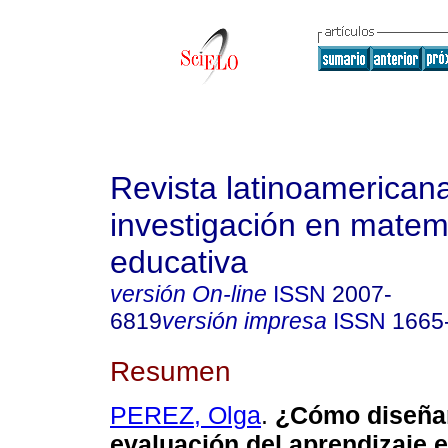
Revista latinoamerican
investigación en matem
educativa
versión On-line
ISSN
2007-
6819
versión impresa
ISSN
1665
Resumen
PEREZ, Olga
.
¿Cómo diseñar
evaluación del aprendizaje e