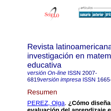
Revista latinoamerican
investigación en matem
educativa
versión On-line
ISSN
2007-
6819
versión impresa
ISSN
1665
Resumen
PEREZ, Olga
.
¿Cómo diseñar
evaluación del aprendizaje e