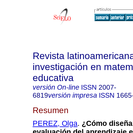
Revista latinoamerican
investigación en matem
educativa
versión On-line
ISSN
2007-
6819
versión impresa
ISSN
1665
Resumen
PEREZ, Olga
.
¿Cómo diseñar
evaluación del aprendizaje e