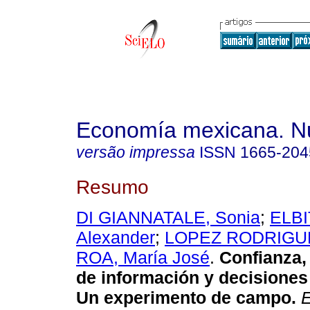
Economía mexicana. N
versão impressa
ISSN
1665-204
Resumo
DI GIANNATALE, Sonia
;
ELBI
Alexander
;
LOPEZ RODRIGUEZ
ROA, María José
.
Confianza,
de información y decisiones
Un experimento de campo
.
E