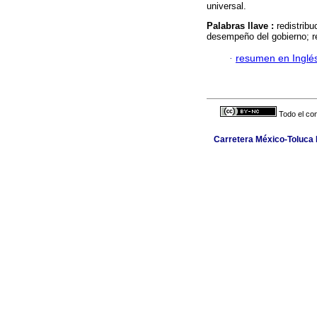
universal.
Palabras llave :
redistrib
desempeño del gobierno; 
·
resumen en Inglé
Todo el con
Carretera México-Toluca N