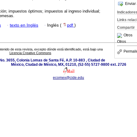
Enviar 
ución; impuestos óptimos; impuestos al ingreso individual;
Indicadore
remesas.
Links rela
s
·
texto en Inglés
·
Inglés (
pdf
)
Compartir
Otros
Otros
tenido de esta revista, excepto dónde está identificado, está bajo una
Permali
Licencia Creative Commons
o. 3655, Colonia Lomas de Santa Fé, A.P. 10-883 , Ciudad de
México, Ciudad de México, MX, 01210, (52-55) 5727-9800 ext. 2726
ecomex@cide.edu