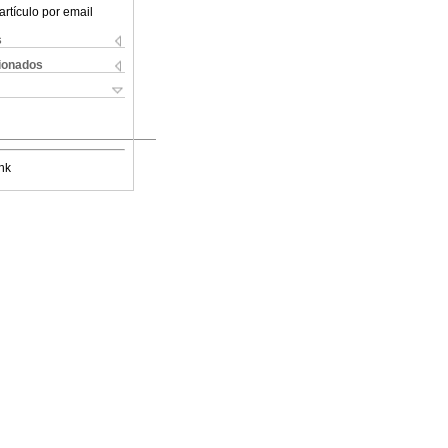
artículo por email
s
cionados
nk