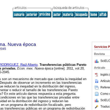
na. Nueva época
Servicios 
2045
Revista
SciELO
ODRIGUEZ, Raúl Alberto
.
Transferencias públicas Pareto
Articulo
as privadas
.
Econ. mex. Nueva época
[online]. 2011, vol.20,
5-2045.
Inglés 
as son un mecanismo de mercado que cambia la inequidad en
Artícu
o. Después de observar un incremento en las transferencias
ue reducen la inequidad en la distribución del ingreso,
Referen
mentar o reducir el tamaño de las transferencias Pareto
ico? En este artículo damos respuesta a esta pregunta.
Como ci
 condiciones en las que las transferencias privadas entre
SciELO
idad en la distribución del ingreso y reducen las
o en un programa de redistribución focalizado, pero
Traduc
as transferencias públicas en un programa de redistribución