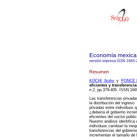
Economía mexica
versión impresa
ISSN
1665-
Resumen
KOCHI, Ikuho
y
PONCE R
eficientes y transferenci
n.2, pp.379-405. ISSN 166
Las transferencias privad
la distribución del ingres
privadas entre individuos q
¿debería el gobierno incre
eficientes del sector públ
Nuestro análisis identifica
individuos cambian la inequ
transferencias del gobiern
incrementan el tamaño de l