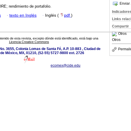
Enviar 
E; rendimiento de portafolio.
Indicadore
s
·
texto en Inglés
·
Inglés (
pdf
)
Links rela
Compartir
Otros
tenido de esta revista, excepto dónde está identificado, está bajo una
Otros
Licencia Creative Commons
o. 3655, Colonia Lomas de Santa Fé, A.P. 10-883 , Ciudad de
Permali
de México, MX, 01210, (52-55) 5727-9800 ext. 2726
ecomex@cide.edu