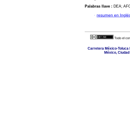
Palabras llave :
DEA; AFOR
·
resumen en Inglé
Todo el con
Carretera México-Toluca N
México, Ciudad 