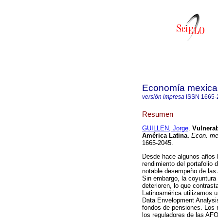
Economía mexica
versión impresa
ISSN
1665-
Resumen
GUILLEN, Jorge
.
Vulnerab
América Latina
.
Econ. me
1665-2045.
Desde hace algunos años he
rendimiento del portafolio
notable desempeño de las
Sin embargo, la coyuntura
deterioren, lo que contras
Latinoamérica utilizamos u
Data Envelopment Analysis 
fondos de pensiones. Los r
los reguladores de las AF