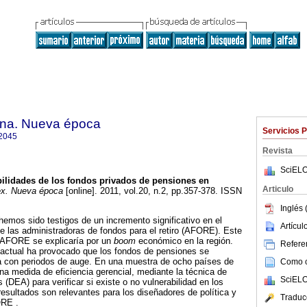
na. Nueva época
Servicios 
2045
Revista
SciELO
ilidades de los fondos privados de pensiones en
Articulo
x. Nueva época
[online]. 2011, vol.20, n.2, pp.357-378. ISSN
Inglés 
mos sido testigos de un incremento significativo en el
Artícu
 de las administradoras de fondos para el retiro (AFORE). Este
 AFORE se explicaría por un
boom
económico en la región.
Referen
 actual ha provocado que los fondos de pensiones se
ta con periodos de auge. En una muestra de ocho países de
Como ci
na medida de eficiencia gerencial, mediante la técnica de
SciELO
(DEA) para verificar si existe o no vulnerabilidad en los
esultados son relevantes para los diseñadores de política y
Traduc
ORE .