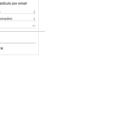
artículo por email
s
cionados
nk