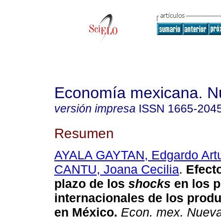
Economía mexicana. N
versión impresa
ISSN
1665-204
Resumen
AYALA GAYTAN, Edgardo Art
CANTU, Joana Cecilia
.
Efect
plazo de los
shocks
en los p
internacionales de los produ
en México
.
Econ. mex. Nuev