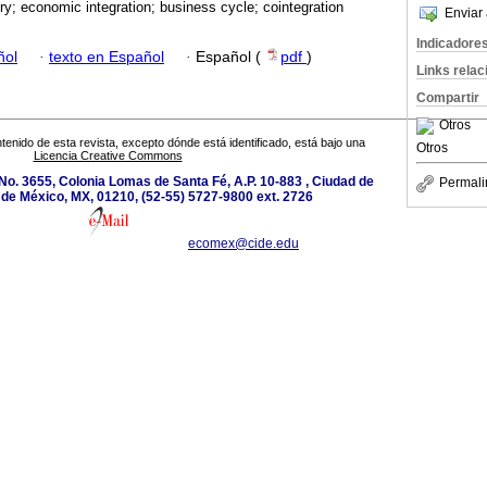
try; economic integration; business cycle; cointegration
Enviar 
Indicadore
ñol
·
texto en Español
·
Español (
pdf
)
Links rela
Compartir
Otros
tenido de esta revista, excepto dónde está identificado, está bajo una
Otros
Licencia Creative Commons
o. 3655, Colonia Lomas de Santa Fé, A.P. 10-883 , Ciudad de
Permali
de México, MX, 01210, (52-55) 5727-9800 ext. 2726
ecomex@cide.edu