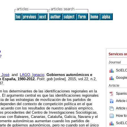
o
Services 
7
Journal
SciELO
 José
and
LAGO, Ignacio
.
Gobiernos autonómicos e
Google
n España, 1980-2012
.
Polít. gob
[online]. 2015, vol.22, n.2,
37.
Article
n los determinantes de las identificaciones regionales en la
Spanis
El argumento central es que las identificaciones regionales
 de las estrategias de movilización de los partidos de
Article
 dependen del contexto de competición política en el que
 acuerdo con los resultados de nuestro análisis empírico,
Article
es procedentes del Centro de Investigaciones Sociológicas,
How to 
ivas con Baleares, Canarias, Cataluña, Galicia, Navarra y el
temente autonómicas aumentan cuando los partidos de
SciELO
arte de gobiernos autonómicos, pero no cuando son el único