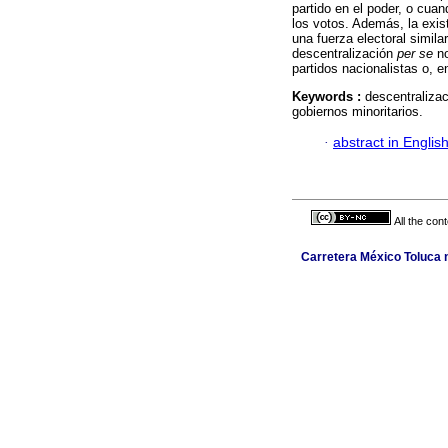
partido en el poder, o cuan
los votos. Además, la exis
una fuerza electoral simila
descentralización
per se
no
partidos nacionalistas o, en
Keywords :
descentralizac
gobiernos minoritarios.
·
abstract in Englis
All the con
Carretera México Toluca n