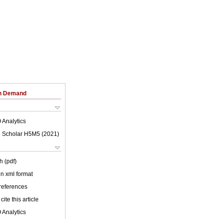
on Demand
 Analytics
 Scholar H5M5 (
2021
)
h (pdf)
 in xml format
 references
cite this article
 Analytics