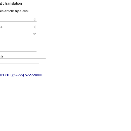
ic translation
is article by e-mail
ks
nk
 01210, (52-55) 5727-9800,