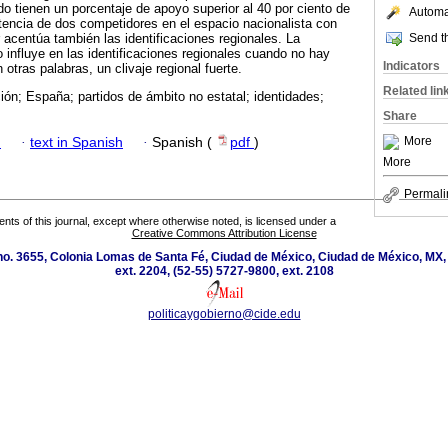
do tienen un porcentaje de apoyo superior al 40 por ciento de
Automat
tencia de dos competidores en el espacio nacionalista con
Send th
r acentúa también las identificaciones regionales. La
 influye en las identificaciones regionales cuando no hay
Indicators
 otras palabras, un clivaje regional fuerte.
Related lin
ión; España; partidos de ámbito no estatal; identidades;
Share
More
h
·
text in Spanish
·
Spanish (
pdf
)
More
Permali
tents of this journal, except where otherwise noted, is licensed under a
Creative Commons Attribution License
o. 3655, Colonia Lomas de Santa Fé, Ciudad de México, Ciudad de México, MX,
ext. 2204, (52-55) 5727-9800, ext. 2108
politicaygobierno@cide.edu