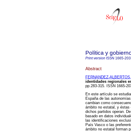
Política y gobiern
Print version
ISSN
1665-203
Abstract
FERNANDEZ-ALBERTOS,
identidades regionales e
pp.283-315. ISSN 1665-20
En este artículo se estudia
España de las autonomías. 
cambian como consecuencia
ámbito no estatal, y éstas
dichos partidos operan. De
basado en datos individual
las identificaciones exclus
País Vasco o las preferen
ámbito no estatal forman p