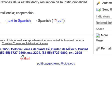
azones de la estabilidad y resiliencia de la institucionalidad
Automat
Send th
resiliencia; cooperación.
Indicators
h
·
text in Spanish
·
Spanish (
pdf
)
Related lin
Share
More
More
tents of this journal, except where otherwise noted, is licensed under a
Creative Commons Attribution License
Permali
o. 3655, Colonia Lomas de Santa Fé, Ciudad de México, Ciudad
(52-55) 5727-9800, ext. 2204, (52-55) 5727-9800, ext. 2108
politicaygobierno@cide.edu