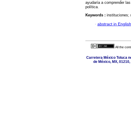
ayudaría a comprender las r
política.
Keywords :
instituciones; 
·
abstract in Englis
All the con
Carretera México Toluca n
de México, MX, 01210, 