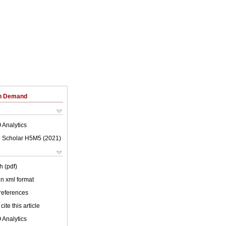
on Demand
 Analytics
 Scholar H5M5 (
2021
)
h (pdf)
 in xml format
 references
cite this article
 Analytics