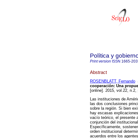
Política y gobiern
Print version
ISSN
1665-203
Abstract
ROSENBLATT, Fernando
cooperación
:
Una propues
[online]. 2015, vol.22, n.
Las instituciones de Améri
las dos conclusiones princip
sobre la región. Si bien e
hay escasas explicaciones
vacío teórico, el presente 
conjunción del instituciona
Específicamente, sostenem
orden institucional determ
acuerdos entre los agentes