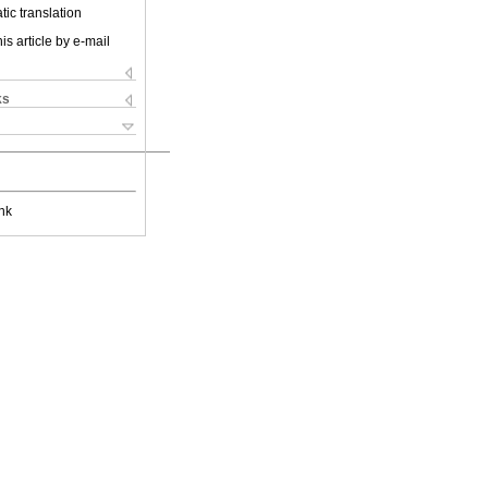
ic translation
is article by e-mail
ks
nk