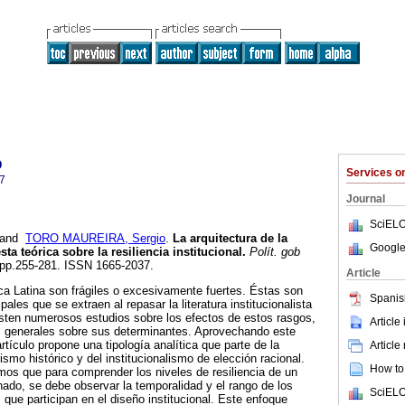
o
Services 
7
Journal
SciELO
and
TORO MAUREIRA, Sergio
.
La arquitectura de la
Google
ta teórica sobre la resiliencia institucional
.
Polít. gob
2, pp.255-281. ISSN 1665-2037.
Article
ca Latina son frágiles o excesivamente fuertes. Éstas son
Spanis
ales que se extraen al repasar la literatura institucionalista
xisten numerosos estudios sobre los efectos de estos rasgos,
Article
 generales sobre sus determinantes. Aprovechando este
artículo propone una tipología analítica que parte de la
Article
lismo histórico y del institucionalismo de elección racional.
How to 
os que para comprender los niveles de resiliencia de un
inado, se debe observar la temporalidad y el rango de los
SciELO
 que participan en el diseño institucional. Este enfoque