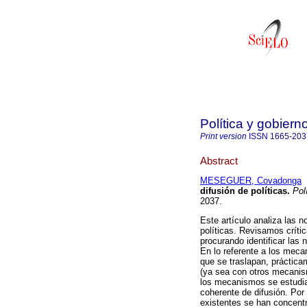
Política y gobiern
Print version
ISSN
1665-203
Abstract
MESEGUER, Covadonga
difusión de políticas
.
Polí
2037.
Este artículo analiza las n
políticas. Revisamos críti
procurando identificar las
En lo referente a los mec
que se traslapan, práctica
(ya sea con otros mecanism
los mecanismos se estudia
coherente de difusión. Por
existentes se han concent