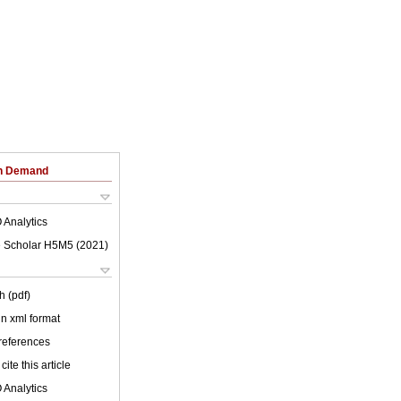
on Demand
 Analytics
 Scholar H5M5 (
2021
)
h (pdf)
 in xml format
 references
cite this article
 Analytics