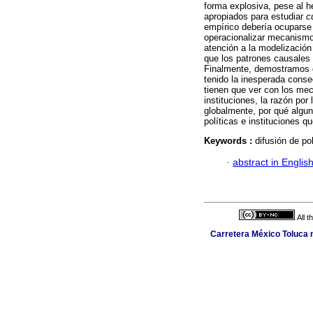
forma explosiva, pese al h
apropiados para estudiar
c
empírico debería ocuparse d
operacionalizar mecanismo
atención a la modelización 
que los patrones causales 
Finalmente, demostramos q
tenido la inesperada cons
tienen que ver con los meca
instituciones, la razón por
globalmente, por qué algun
políticas e instituciones q
Keywords :
difusión de po
·
abstract in Englis
All 
Carretera México Toluca n