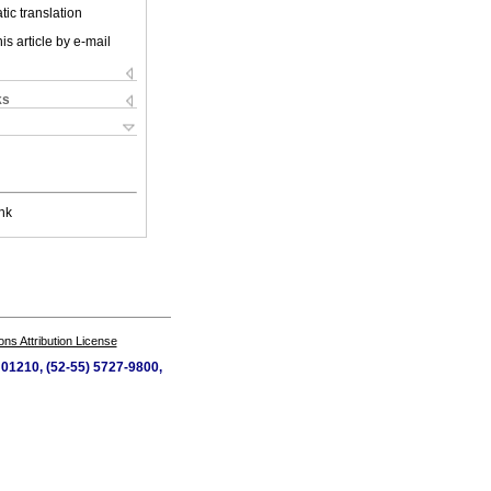
ic translation
is article by e-mail
ks
nk
s Attribution License
 01210, (52-55) 5727-9800,