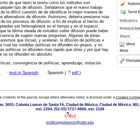
echo de que tanto la teoría como los métodos son
Automat
ualquier
tipo de difusión. Señalamos que el nuevo trabajo
Send th
e la difícil cuestión de de identificar la mejor manera de
s alternativos de difusión. Asimismo, debería prestarse más
Indicators
de los procesos de difusión, a fin de explicar el hecho de
puedan ser heterogéneos en el tiempo y en el espacio.
Related lin
ue la última oleada de estudios sobre difusión puede haber
ecuencia de sugerir nuevas preguntas. Algunas de éstas
Share
nismos que inician, y aceleran, la difusión de políticas e
More
 la cual las medidas políticas se difunden en grupos, y no
as políticas se difunden más rápido que otras y por qué hay
More
ue no se difunden en absoluto.
Permali
líticas; convergencia de políticas; aprendizaje; imitación.
h
·
text in Spanish
·
Spanish (
pdf
)
the contents of this journal, except where otherwise noted, is licensed under a
Creative Common
o. 3655, Colonia Lomas de Santa Fé, Ciudad de México, Ciudad de México, MX,
ext. 2204, (52-55) 5727-9800, ext. 2108
politicaygobierno@cide.edu