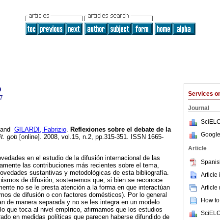
o
Services 
7
Journal
SciELO
and
GILARDI, Fabrizio
.
Reflexiones sobre el debate de la
Google
t. gob
[online]. 2008, vol.15, n.2, pp.315-351. ISSN 1665-
Article
ovedades en el estudio de la difusión internacional de las
Spanis
camente las contribuciones más recientes sobre el tema,
 novedades sustantivas y metodológicas de esta bibliografía.
Article
anismos de difusión, sostenemos que, si bien se reconoce
mente no se le presta atención a la forma en que interactúan
Article
os de difusión o con factores domésticos). Por lo general
How to 
n de manera separada y no se les integra en un modelo
 lo que toca al nivel empírico, afirmamos que los estudios
SciELO
rado en medidas políticas que parecen haberse difundido de