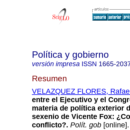
Política y gobierno
versión impresa
ISSN
1665-203
Resumen
VELAZQUEZ FLORES, Rafae
entre el Ejecutivo y el Cong
materia de política exterior 
sexenio de Vicente Fox
:
¿Co
conflicto?
.
Polít. gob
[online].