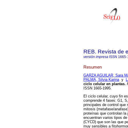
REB. Revista de 
versión impresa
ISSN
1665-
Resumen
GARZA AGUILAR, Sara Ma
PALMA, Silvia Karina
y
L
ciclo celular en plantas
.
R
ISSN 1665-1995.
El ciclo celular, cuyo fin 
comprende 4 fases: G1, S,
principales de control que
mitosis (metafase/anafase)
proteínas que controlan la p
encuentran varios tipos de 
(CYCD) que son las que per
muy sensibles a fitohormo