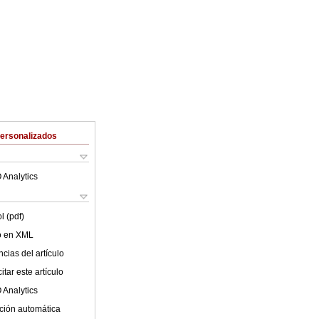
Personalizados
 Analytics
l (pdf)
lo en XML
cias del artículo
tar este artículo
 Analytics
ción automática