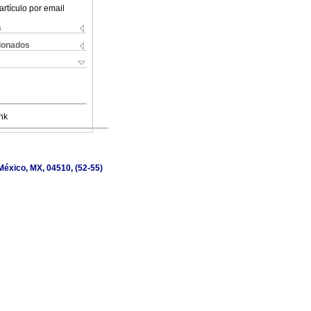
artículo por email
s
cionados
nk
México, MX, 04510, (52-55)