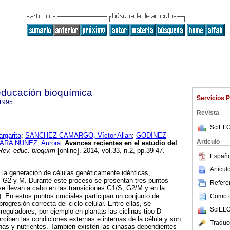
educación bioquímica
Servicios 
1995
Revista
SciELO
rgarita
;
SANCHEZ CAMARGO, Víctor Allan
;
GODINEZ
Articulo
ARA NUNEZ, Aurora
.
Avances recientes en el estudio del
ev. educ. bioquím
[online]. 2014, vol.33, n.2, pp.39-47.
Españo
Artícu
es la generación de células genéticamente idénticas,
 G2 y M. Durante este proceso se presentan tres puntos
Referen
 se llevan a cabo en las transiciones G1/S, G2/M y en la
. En estos puntos cruciales participan un conjunto de
Como ci
rogresión correcta del ciclo celular. Entre ellas, se
SciELO
reguladores, por ejemplo en plantas las ciclinas tipo D
ciben las condiciones externas e internas de la célula y son
Traduc
nas y nutrientes. También existen las cinasas dependientes