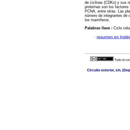
de ciclinas (CDKs) y sus r
proteínas son los factores 
PCNA, entre otras. Las pl
número de integrantes de 
los mamíferos.
Palabras llave :
Ciclo cel
·
resumen en Inglé
Todo el con
Circuito exterior, s/n. (