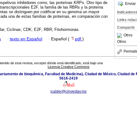
espetivos inhibidores como, las proteínas KRPs. Otro tipo de
Enviar 
transcripcionales E2F, la familia de las RBRs y la proteína
antas se distinguen por codificar en su genoma un mayor
Indicadore
cada una de estas familias de proteínas, en comparación con
Links rela
Compartir
ular; Ciclinas; CDK; E2F; RBR; Fitohormonas.
Otros
s
·
texto en Español
·
Español (
pdf
)
Otros
Permali
tenido de esta revista, excepto dónde está identificado, está bajo una
Licencia Creative Commons
Departamento de bioquímica, Facultad de Medicina), Ciudad de México, Ciudad de 
5616-2419
jcalder@cinvestav.mx