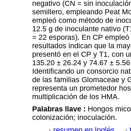
negativo (CN = sin inoculación
semillero, empleando Peat Mos
empleó como método de inocul
12.5 g de inoculante nativo (
= 22 esporas). En CP empleó 
resultados indican que la may
presentó en el CP y T1, con u
135.20 ± 26.24 y 74.67 ± 5.56
Identificando un consorcio n
de las familias Glomaceae y 
representa un prometedor hos
multiplicación de los HMA.
Palabras llave :
Hongos micor
colonización; inoculación.
·
resumen en Inglés
·