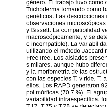
género. El trabajo tuvo como o
Trichoderma tomando como ba
genéticos. Las descripciones 
observaciones microscópicas 
y Bissett. La compatibilidad v
macroscópicamente, y se dete
o incompatible). La variabili
utilizando el método Jaccard 
FreeTree. Los aislados presen
similares, aunque hubo diferen
y la morfometría de las estru
con las especies T. viride, T. a
ellos. Los RAPD generaron 92
polimórficas (70,7 %). El ag
variabilidad intraespecífica, 
T.17, T.75 y T.78 se detectaro