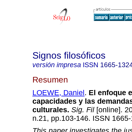
Signos filosóficos
versión impresa
ISSN
1665-132
Resumen
LOEWE, Daniel
.
El enfoque e
capacidades y las demanda
culturales
.
Sig. Fil
[online]. 2
n.21, pp.103-146. ISSN 1665-
This paper investigates the jus