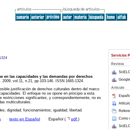
Servicios 
1324
Revista
SciELO
ue en las capacidades y las demandas por derechos
Google
]. 2009, vol.11, n.21, pp.103-146. ISSN 1665-1324.
Articulo
posible justificación de derechos culturales dentro del marco
 capacidades. El enfoque no se opone en principio a esta
Españo
ce restricciones significantes, y correspondientemente, no es
as multiculturales.
Artícu
es; dignidad; funcionamientos; igualdad; libertad.
Referen
Como ci
s
·
texto en Español
·
Español (
pdf
)
SciELO