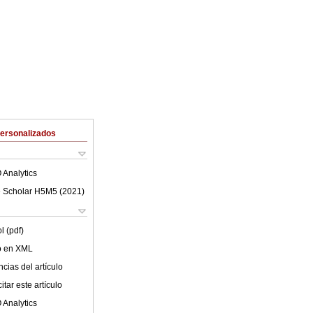
Personalizados
 Analytics
 Scholar H5M5 (
2021
)
l (pdf)
lo en XML
cias del artículo
tar este artículo
 Analytics