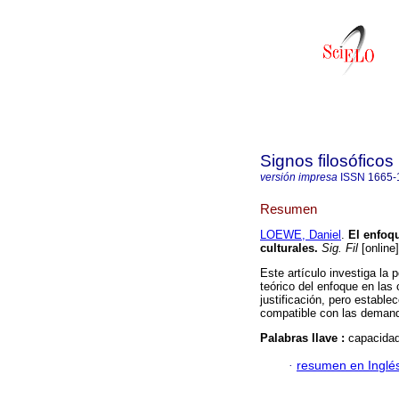
Signos filosóficos
versión impresa
ISSN
1665-
Resumen
LOEWE, Daniel
.
El enfoq
culturales
.
Sig. Fil
[online
Este artículo investiga la 
teórico del enfoque en las
justificación, pero estable
compatible con las demand
Palabras llave :
capacidad
·
resumen en Inglé