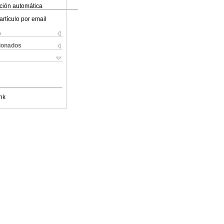
ción automática
artículo por email
s
cionados
nk