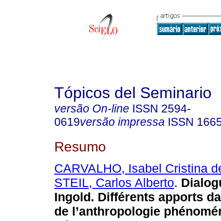
Tópicos del Seminario
versão On-line
ISSN
2594-
0619
versão impressa
ISSN
166
Resumo
CARVALHO, Isabel Cristina d
STEIL, Carlos Alberto
.
Dialog
Ingold. Différents apports d
de l’anthropologie phénomé