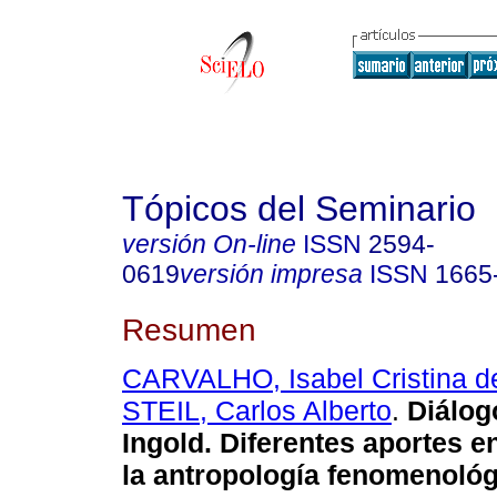
Tópicos del Seminario
versión On-line
ISSN
2594-
0619
versión impresa
ISSN
1665
Resumen
CARVALHO, Isabel Cristina d
STEIL, Carlos Alberto
.
Diálog
Ingold. Diferentes aportes e
la antropología fenomenológ