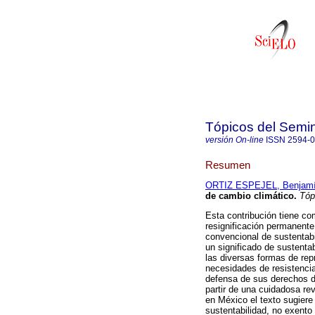
Tópicos del Semin
versión On-line
ISSN
2594-
Resumen
ORTIZ ESPEJEL, Benjam
de cambio climático.
Tóp
Esta contribución tiene com
resignificación permanente 
convencional de sustentabi
un significado de sustenta
las diversas formas de rep
necesidades de resistencia
defensa de sus derechos de 
partir de una cuidadosa re
en México el texto sugiere
sustentabilidad, no exento