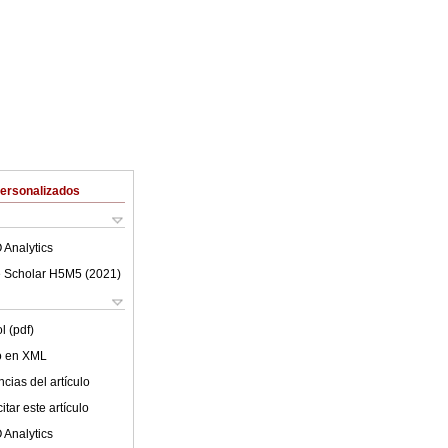
Personalizados
 Analytics
 Scholar H5M5 (
2021
)
l (pdf)
lo en XML
cias del artículo
tar este artículo
 Analytics