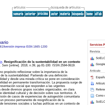
ario
Servicios 
0619
versión impresa
ISSN
1665-1200
Revista
SciELO
ín
.
Resignificación de la sustentabilidad en un contexto
Google
. Sem
[online]. 2018, n.39, pp.81-100. ISSN 2594-0619.
Articulo
o propósito reflexionar sobre la importancia de la
de la sustentabilidad. Partiendo de una definición
Españo
lidad y desde una mirada crítica se pone en consideración
bilidad en permanente transformación. La propuesta surge de
Artícu
resentación social que responden a las urgentes
 desde diversos grupos sociales organizados, en clara
Referen
identidad cultural y de decisión sobre sus territorios. A
Como ci
visión de casos de experiencias de autogestión comunitaria
 un proceso permanente de resignificación de la
SciELO
 de tensiones sociales y luchas políticas en un contexto de