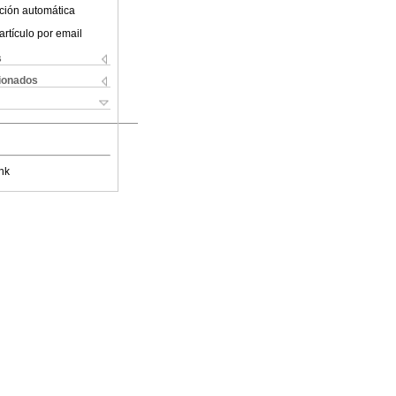
ción automática
artículo por email
s
cionados
nk