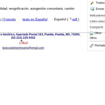
Traduc
ilidad; resignificación; autogestión comunitaria; cambio
Enviar 
Indicadore
s
|
Francés
·
texto en Español
·
Español (
pdf
)
Links rela
Compartir
Otros
ro histórico, Apartado Postal 163, Puebla, Puebla, MX, 72000,
(52-222) 229-5502
Otros
Permali
topicosdelseminario@gmail.com