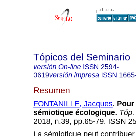
Tópicos del Seminario
versión On-line
ISSN
2594-
0619
versión impresa
ISSN
1665
Resumen
FONTANILLE, Jacques
.
Pour
sémiotique écologique.
Tóp.
2018, n.39, pp.65-79. ISSN 2
La sémiotique peut contribuer