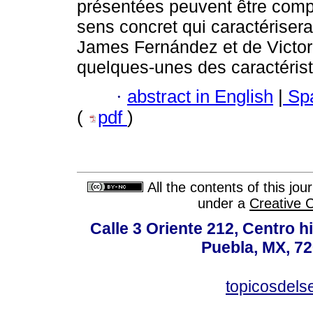
présentées peuvent être comp
sens concret qui caractérisera
James Fernández et de Victor
quelques-unes des caractéris
·
abstract in English
|
Spa
(
pdf
)
All the contents of this jo
under a
Creative 
Calle 3 Oriente 212, Centro h
Puebla, MX, 72
topicosdel