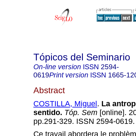
Tópicos del Seminario
On-line version
ISSN
2594-
0619
Print version
ISSN
1665-12
Abstract
COSTILLA, Miguel
.
La antrop
sentido
.
Tóp. Sem
[online]. 2
pp.291-329. ISSN 2594-0619.
Ce travail abordera le probl