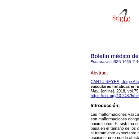
Boletín médico del
Print version
ISSN
1665-114
Abstract
CANTU REYES, Jorge Alb
vasculares linfáticas en 
Mex.
[online]. 2018, vol.7
https://doi.org/10.24875
Introducción:
Las malformaciones vascula
son malformaciones congén
nacimientos. El sistema de
basa en el tamaño de los q
el tratamiento expectante 
escisión, pero puede afecta