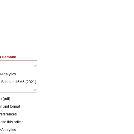
on Demand
 Analytics
 Scholar H5M5 (
2021
)
h (pdf)
 in xml format
 references
cite this article
 Analytics