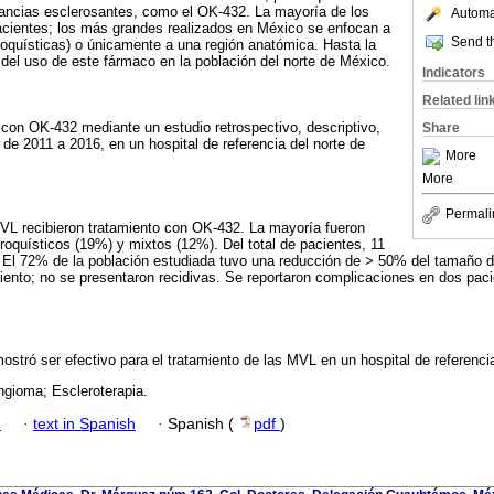
ancias esclerosantes, como el OK-432. La mayoría de los
Automat
acientes; los más grandes realizados en México se enfocan a
Send th
oquísticas) o únicamente a una región anatómica. Hasta la
 del uso de este fármaco en la población del norte de México.
Indicators
Related lin
 con OK-432 mediante un estudio retrospectivo, descriptivo,
Share
de 2011 a 2016, en un hospital de referencia del norte de
More
More
Permali
MVL recibieron tratamiento con OK-432. La mayoría fueron
oquísticos (19%) y mixtos (12%). Del total de pacientes, 11
. El 72% de la población estudiada tuvo una reducción de > 50% del tamaño d
iento; no se presentaron recidivas. Se reportaron complicaciones en dos pac
tró ser efectivo para el tratamiento de las MVL en un hospital de referenci
ngioma; Escleroterapia.
h
·
text in Spanish
·
Spanish (
pdf
)