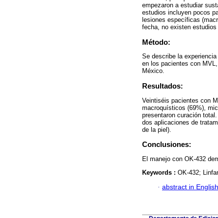
empezaron a estudiar sust
estudios incluyen pocos p
lesiones específicas (macr
fecha, no existen estudios
Método:
Se describe la experiencia
en los pacientes con MVL, 
México.
Resultados:
Veintiséis pacientes con 
macroquísticos (69%), micr
presentaron curación total
dos aplicaciones de tratam
de la piel).
Conclusiones:
El manejo con OK-432 demos
Keywords :
OK-432; Linfa
·
abstract in Englis