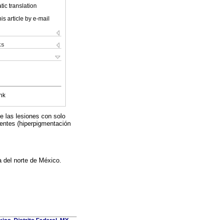
ic translation
is article by e-mail
ks
nk
e las lesiones con solo
ientes (hiperpigmentación
a del norte de México.