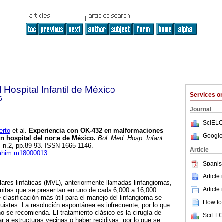
 Hospital Infantil de México
Services 
6
Journal
SciELO
erto
et al.
Experiencia con OK-432 en malformaciones
Google
un hospital del norte de México.
Bol. Med. Hosp. Infant.
5, n.2, pp.89-93. ISSN 1665-1146.
Article
/bmhim.m18000013
.
Spanis
Article
res linfáticas (MVL), anteriormente llamadas linfangiomas,
Article
itas que se presentan en uno de cada 6,000 a 16,000
 clasificación más útil para el manejo del linfangioma se
How to 
uistes. La resolución espontánea es infrecuente, por lo que
no se recomienda. El tratamiento clásico es la cirugía de
SciELO
r a estructuras vecinas o haber recidivas, por lo que se