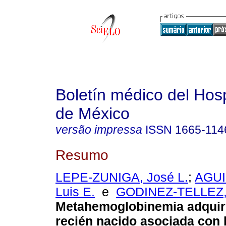
Boletín médico del Hospi
de México
versão impressa
ISSN
1665-114
Resumo
LEPE-ZUNIGA, José L.
;
AGUI
Luis E.
e
GODINEZ-TELLEZ,
Metahemoglobinemia adquiri
recién nacido asociada con