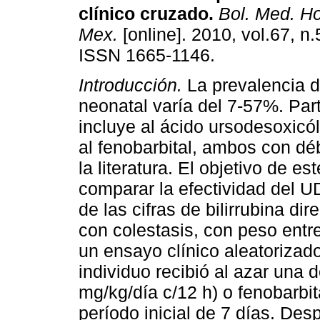
clínico cruzado
.
Bol. Med. Ho
Mex.
[online]. 2010, vol.67, n
ISSN 1665-1146.
Introducción.
La prevalencia d
neonatal varía del 7-57%. Par
incluye al ácido ursodesoxicó
al fenobarbital, ambos con dé
la literatura. El objetivo de es
comparar la efectividad del
de las cifras de bilirrubina di
con colestasis, con peso entr
un ensayo clínico aleatorizad
individuo recibió al azar una
mg/kg/día c/12 h) o fenobarbit
período inicial de 7 días. Des