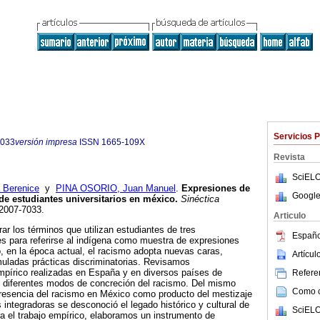
Servicios 
7033
versión impresa
ISSN
1665-109X
Revista
SciELO
Berenice
y
PINA OSORIO, Juan Manuel
.
Expresiones de
Google
e estudiantes universitarios en méxico.
Sinéctica
 2007-7033.
Articulo
ar los términos que utilizan estudiantes de tres
Españo
les para referirse al indígena como muestra de expresiones
 en la época actual, el racismo adopta nuevas caras,
Artícu
muladas prácticas discriminatorias. Revisamos
mpírico realizadas en España y en diversos países de
Referen
n diferentes modos de concreción del racismo. Del mismo
Como ci
esencia del racismo en México como producto del mestizaje
s integradoras se desconoció el legado histórico y cultural de
SciELO
a el trabajo empírico, elaboramos un instrumento de