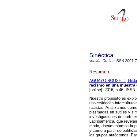
Sinéctica
versión On-line
ISSN
2007-
Resumen
AGUAYO ROUSELL, Hilda 
racismo en una muestra d
[online]. 2016, n.46. ISSN
Nuestro propósito es explor
universidades intercultura
racistas. Analizamos cómo,
plasmadas en sutiles y si
investigaciones de corte e
Latinoamérica, que revela
modo, documentamos la pr
y cómo a partir de política
los grupos autóctonos. Par