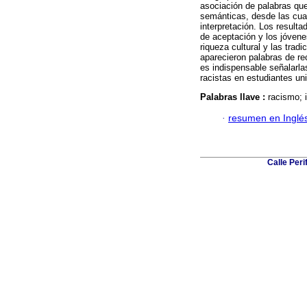
asociación de palabras que
semánticas, desde las cual
interpretación. Los result
de aceptación y los jóvene
riqueza cultural y las tra
aparecieron palabras de re
es indispensable señalarla
racistas en estudiantes uni
Palabras llave :
racismo; 
·
resumen en Inglé
Calle Per