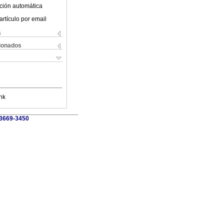
ción automática
artículo por email
s
cionados
nk
 3669-3450