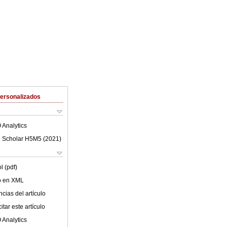
Personalizados
 Analytics
 Scholar H5M5 (
2021
)
l (pdf)
lo en XML
cias del artículo
tar este artículo
 Analytics