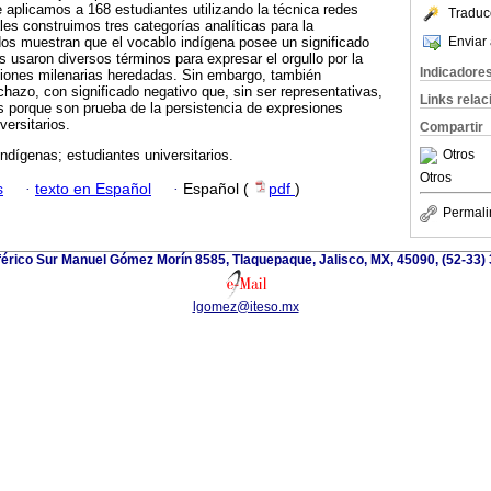
 aplicamos a 168 estudiantes utilizando la técnica redes
Traduc
es construimos tres categorías analíticas para la
Enviar 
ados muestran que el vocablo indígena posee un significado
s usaron diversos términos para expresar el orgullo por la
Indicadore
diciones milenarias heredadas. Sin embargo, también
chazo, con significado negativo que, sin ser representativas,
Links rela
s porque son prueba de la persistencia de expresiones
versitarios.
Compartir
Otros
indígenas; estudiantes universitarios.
Otros
s
·
texto en Español
·
Español (
pdf
)
Permali
iférico Sur Manuel Gómez Morín 8585, Tlaquepaque, Jalisco, MX, 45090, (52-33)
lgomez@iteso.mx