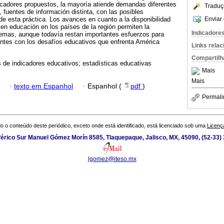
dicadores propuestos, la mayoría atiende demandas diferentes
Traduç
, fuentes de información distinta, con las posibles
Enviar 
de esta práctica. Los avances en cuanto a la disponibilidad
 en educación en los países de la región permiten la
Indicadore
temas, aunque todavía restan importantes esfuerzos para
entes con los desafíos educativos que enfrenta América
Links rela
Compartilh
 de indicadores educativos; estadísticas educativas
Mais
Mais
·
texto em Espanhol
·
Espanhol (
pdf
)
Permali
o o conteúdo deste periódico, exceto onde está identificado, está licenciado sob uma
Licenç
iférico Sur Manuel Gómez Morín 8585, Tlaquepaque, Jalisco, MX, 45090, (52-33)
lgomez@iteso.mx