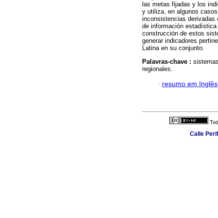
las metas fijadas y los in
y utiliza, en algunos casos
inconsistencias derivadas 
de información estadística
construcción de estos sis
generar indicadores pertin
Latina en su conjunto.
Palavras-chave :
sistemas
regionales.
·
resumo em Inglês
Tod
Calle Per