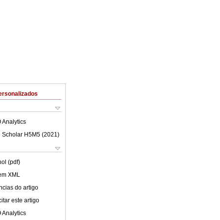
ersonalizados
 Analytics
 Scholar H5M5 (
2021
)
ol (pdf)
 em XML
cias do artigo
tar este artigo
 Analytics