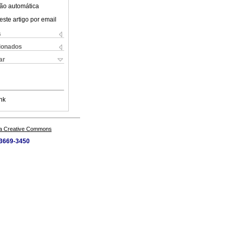
ão automática
este artigo por email
s
cionados
ar
nk
a Creative Commons
 3669-3450