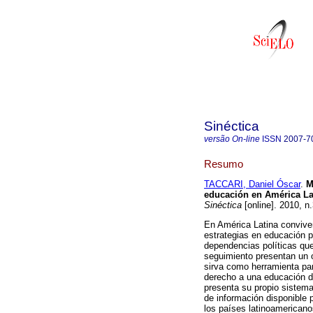
Sinéctica
versão On-line
ISSN
2007-7
Resumo
TACCARI, Daniel Óscar
.
M
educación en América La
Sinéctica
[online]. 2010, n
En América Latina conviv
estrategias en educación p
dependencias políticas qu
seguimiento presentan un o
sirva como herramienta par
derecho a una educación d
presenta su propio sistema
de información disponible p
los países latinoamericano