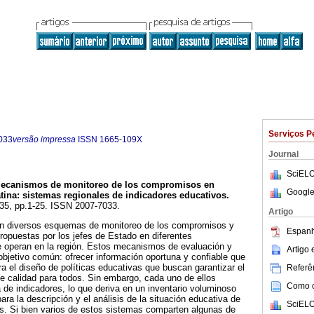
Serviços P
033
versão impressa
ISSN
1665-109X
Journal
SciELO
ecanismos de monitoreo de los compromisos en
Google
tina
:
sistemas regionales de indicadores educativos
.
.35, pp.1-25. ISSN 2007-7033.
Artigo
en diversos esquemas de monitoreo de los compromisos y
Espanh
ropuestas por los jefes de Estado en diferentes
e operan en la región. Estos mecanismos de evaluación y
Artigo
bjetivo común: ofrecer información oportuna y confiable que
a el diseño de políticas educativas que buscan garantizar el
Referên
e calidad para todos. Sin embargo, cada uno de ellos
Como ci
 de indicadores, lo que deriva en un inventario voluminoso
ara la descripción y el análisis de la situación educativa de
SciELO
s. Si bien varios de estos sistemas comparten algunas de