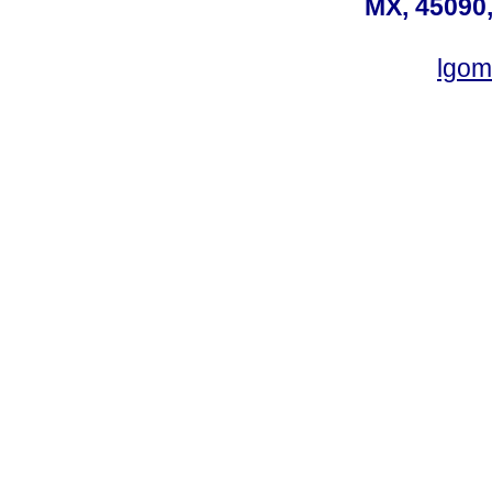
MX, 45090,
lgom