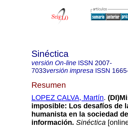
Sinéctica
versión On-line
ISSN
2007-
7033
versión impresa
ISSN
1665
Resumen
LOPEZ CALVA, Martín
.
(DI)M
imposible
:
Los desafíos de 
humanista en la sociedad de
información
.
Sinéctica
[online