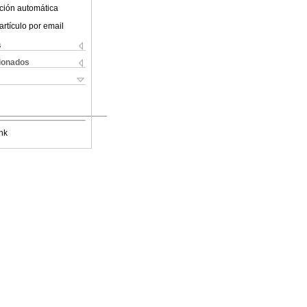
ción automática
artículo por email
s
cionados
nk