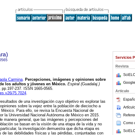
ra)
Servicios 
0565
Revista
SciELO
ola Carmina
.
Percepciones, imágenes y opiniones sobre
Google
 de los adultos y jóvenes en México.
Espiral (Guadalaj.)
75, pp.197-237. ISSN 1665-0565.
Articulo
ees.v26i75.7024
.
Españo
resultados de una investigación cuyo objetivo es explorar las
piniones sobre la vejez entre la población de dieciocho a
Artícu
México. Para ello, se revisa la Encuesta Nacional de
por la Universidad Nacional Autónoma de México en 2015.
Referen
de manera general, que las imágenes y percepciones del
Como ci
blación se basan en la visión de una etapa de la vida y no
articular, la investigación demuestra que dicha etapa es
SciELO
s de las debilidades físicas y las pérdidas, conjuntadas con