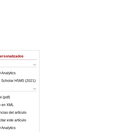
Personalizados
 Analytics
 Scholar H5M5 (
2021
)
l (pdf)
lo en XML
cias del artículo
tar este artículo
 Analytics