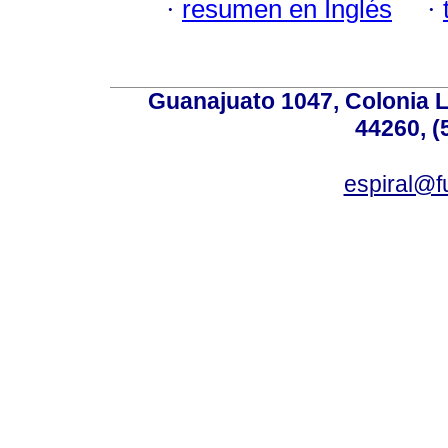
·
resumen en Inglés
·
Guanajuato 1047, Colonia L
44260, (
espiral@f