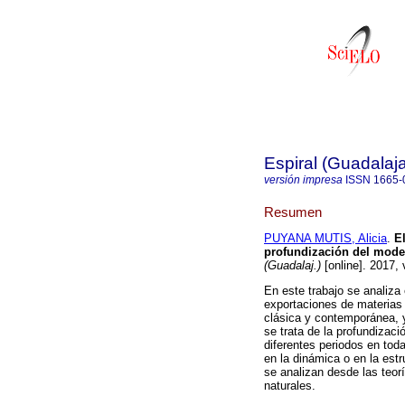
Espiral (Guadalaja
versión impresa
ISSN
1665-
Resumen
PUYANA MUTIS, Alicia
.
El
profundización del model
(Guadalaj.)
[online]. 2017,
En este trabajo se analiza
exportaciones de materias 
clásica y contemporánea, y
se trata de la profundizac
diferentes periodos en tod
en la dinámica o en la est
se analizan desde las teo
naturales.