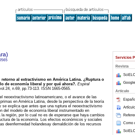
ra)
Servicios 
0565
Revista
SciELO
 retorno al extractivismo en América Latina. ¿Ruptura o
Google
o de economía liberal y por qué ahora?.
Espiral
 vol.24, n.69, pp.73-113. ISSN 1665-0565.
Articulo
 el neoextractivismo latinoamericano, o el avance de las
Españo
primas en América Latina, desde la perspectiva de la teoría
 se explica que antes que una ruptura el neoextractivismo
Artícu
ión del modelo de economía liberal instrumentado en
a la región, por lo cual no es de esperarse que haya cambios
Referen
ructura de la economía. Los efectos económicos y sociales
Como ci
rías deenfermedad holandesay demaldición de los recursos
SciELO