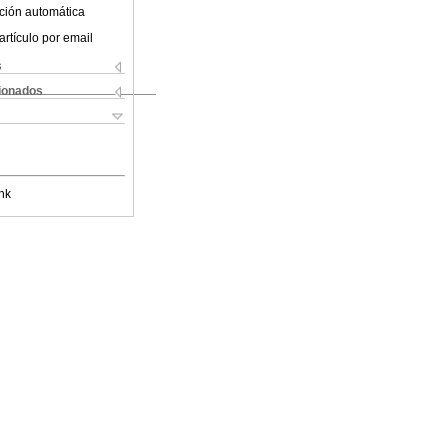
ción automática
artículo por email
s
cionados
nk