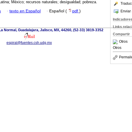
atina; México; recursos naturales; desigualdad; pobreza.
Traduc
s
·
texto en Español
·
Español (
pdf
)
Enviar 
Indicadore
Links rela
a Normal, Guadalajara, Jalisco, MX, 44260, (52-33) 3819-3352
Compartir
Otros
espiral@fuentes.csh.udg.mx
Otros
Permali