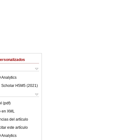
Personalizados
 Analytics
 Scholar H5M5 (
2021
)
l (pdf)
lo en XML
cias del artículo
tar este artículo
 Analytics