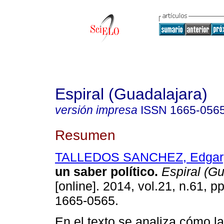
Espiral (Guadalajara)
versión impresa
ISSN
1665-056
Resumen
TALLEDOS SANCHEZ, Edgar
un saber político
.
Espiral (Gu
[online]. 2014, vol.21, n.61, 
1665-0565.
En el texto se analiza cómo l