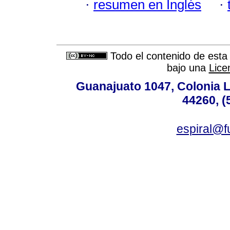
·
resumen en Inglés
·
Todo el contenido de esta 
bajo una
Lice
Guanajuato 1047, Colonia L
44260, (
espiral@f