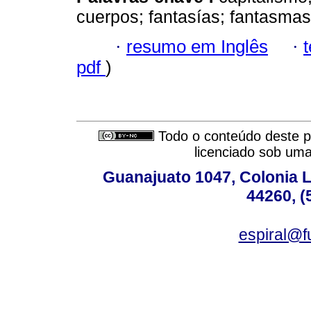
cuerpos; fantasías; fantasmas
·
resumo em Inglês
·
pdf
)
Todo o conteúdo deste pe
licenciado sob um
Guanajuato 1047, Colonia L
44260, (
espiral@f