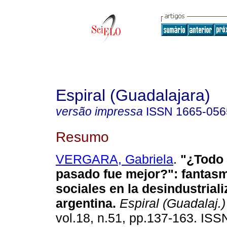
Espiral (Guadalajara)
versão impressa
ISSN
1665-056
Resumo
VERGARA, Gabriela
.
"¿Todo
pasado fue mejor?"
:
fantasm
sociales en la desindustrial
argentina
.
Espiral (Guadalaj.)
vol.18, n.51, pp.137-163. IS