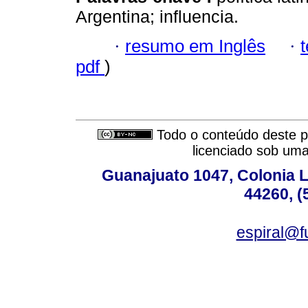
Argentina; influencia.
·
resumo em Inglês
·
pdf
)
Todo o conteúdo deste pe
licenciado sob um
Guanajuato 1047, Colonia L
44260, (
espiral@f