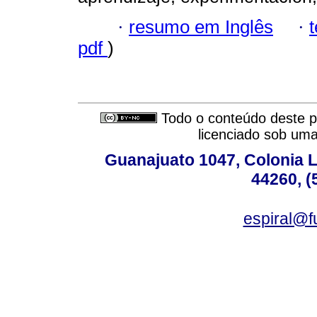
·
resumo em Inglês
·
pdf
)
Todo o conteúdo deste pe
licenciado sob um
Guanajuato 1047, Colonia L
44260, (
espiral@f