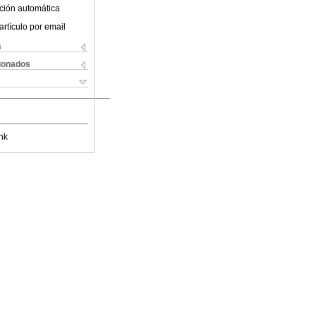
ción automática
artículo por email
s
cionados
nk