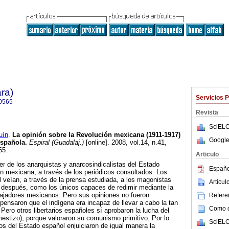
ra)
Servicios 
0565
Revista
SciELO
uín
.
La opinión sobre la Revolución mexicana (1911-1917)
Google
española
.
Espiral (Guadalaj.)
[online]. 2008, vol.14, n.41,
65.
Articulo
cer de los anarquistas y anarcosindicalistas del Estado
Españo
n mexicana, a través de los periódicos consultados. Los
 veían, a través de la prensa estudiada, a los magonistas
Artícu
s después, como los únicos capaces de redimir mediante la
abajadores mexicanos. Pero sus opiniones no fueron
Referen
pensaron que el indígena era incapaz de llevar a cabo la tan
Como ci
Pero otros libertarios españoles sí aprobaron la lucha del
estizo), porque valoraron su comunismo primitivo. Por lo
SciELO
rios del Estado español enjuiciaron de igual manera la