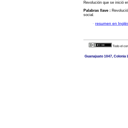
Revolución que se inició e
Palabras llave :
Revolució
social.
·
resumen en Inglé
Todo el con
Guanajuato 1047, Colonia L