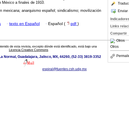
n México a finales de 1910.
Traduc
n mexicana; anarquismo español; sindicalismo; movilización
Enviar 
Indicadore
s
·
texto en Español
·
Español (
pdf
)
Links rela
Compartir
Otros
Otros
tenido de esta revista, excepto dónde está identificado, está bajo una
Licencia Creative Commons
Permali
a Normal, Guadalajara, Jalisco, MX, 44260, (52-33) 3819-3352
espiral@fuentes.csh.udg.mx