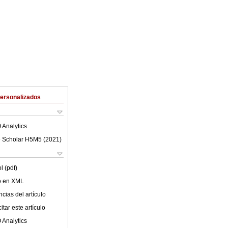
Personalizados
 Analytics
 Scholar H5M5 (
2021
)
l (pdf)
lo en XML
cias del artículo
tar este artículo
 Analytics