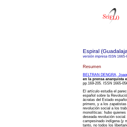
Espiral (Guadalaja
versión impresa
ISSN
1665-
Resumen
BELTRAN DENGRA, Joaq
en la prensa anarquista 
pp.169-205. ISSN 1665-05
El artículo estudia el pare
español sobre la Revolució
ácratas del Estado español
primero, y a los zapatista
revolución social a los tr
monolíticas: hubo quienes 
deseada revolución social. 
campesinado indígena (y m
tanto, no todos los liberta