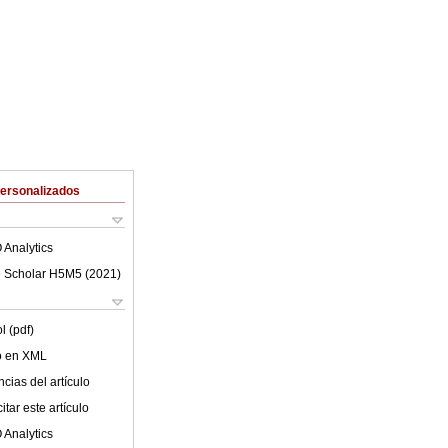
Personalizados
 Analytics
 Scholar H5M5 (
2021
)
l (pdf)
lo en XML
cias del artículo
tar este artículo
 Analytics