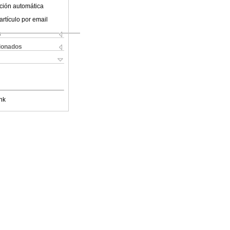
ción automática
artículo por email
s
cionados
nk