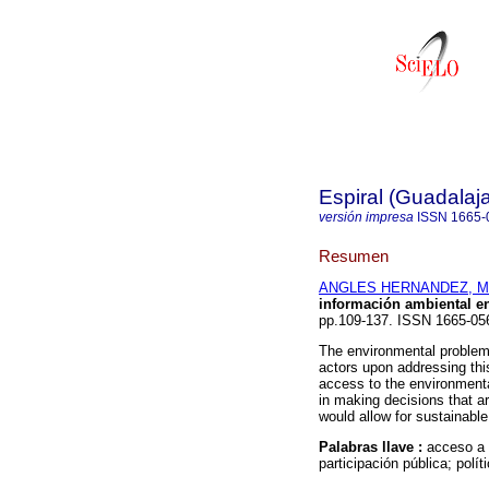
Espiral (Guadalaja
versión impresa
ISSN
1665-
Resumen
ANGLES HERNANDEZ, Ma
información ambiental e
pp.109-137. ISSN 1665-05
The environmental problem i
actors upon addressing this
access to the environmental
in making decisions that a
would allow for sustainabl
Palabras llave :
acceso a 
participación pública; polít