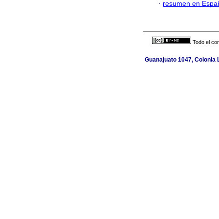
·
resumen en Espa
Todo el con
Guanajuato 1047, Colonia L