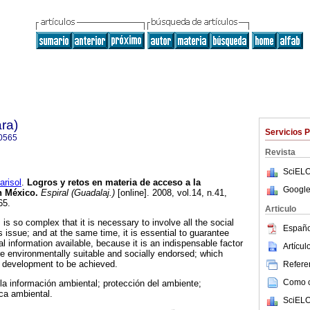
ra)
Servicios 
0565
Revista
SciELO
risol
.
Logros y retos en materia de acceso a la
Google
n México
.
Espiral (Guadalaj.)
[online]. 2008, vol.14, n.41,
65.
Articulo
s so complex that it is necessary to involve all the social
Españo
 issue; and at the same time, it is essential to guarantee
 information available, because it is an indispensable factor
Artícu
re environmentally suitable and socially endorsed; which
e development to be achieved.
Referen
Como ci
la información ambiental; protección del ambiente;
ica ambiental.
SciELO