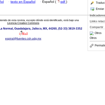
ñol
·
texto en Español
·
Español (
pdf
)
Traduc
Enviar 
Indicadore
tenido de esta revista, excepto dónde está identificado, está bajo una
Links rela
Licencia Creative Commons
Compartir
a Normal, Guadalajara, Jalisco, MX, 44260, (52-33) 3819-3352
Otros
Otros
espiral@fuentes.csh.udg.mx
Permali