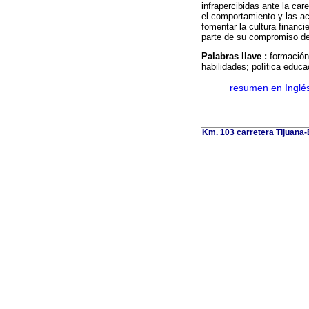
infrapercibidas ante la ca
el comportamiento y las ac
fomentar la cultura financi
parte de su compromiso de 
Palabras llave :
formación 
habilidades; política educa
·
resumen en Inglé
Km. 103 carretera Tijuana-