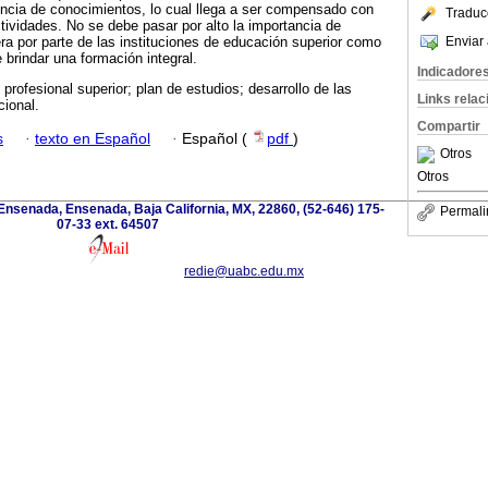
rencia de conocimientos, lo cual llega a ser compensado con
Traduc
tividades. No se debe pasar por alto la importancia de
Enviar 
era por parte de las instituciones de educación superior como
brindar una formación integral.
Indicadore
profesional superior; plan de estudios; desarrollo de las
Links rela
cional.
Compartir
s
·
texto en Español
·
Español (
pdf
)
Otros
Otros
Ensenada, Ensenada, Baja California, MX, 22860, (52-646) 175-
Permali
07-33 ext. 64507
redie@uabc.edu.mx