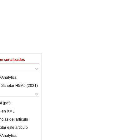
Personalizados
 Analytics
 Scholar H5M5 (
2021
)
l (pdf)
lo en XML
cias del artículo
tar este artículo
 Analytics