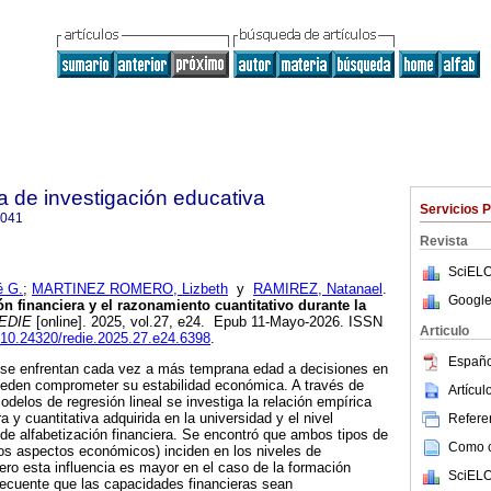
a de investigación educativa
Servicios 
4041
Revista
SciELO
 G.
;
MARTINEZ ROMERO, Lizbeth
y
RAMIREZ, Natanael
.
Google
n financiera y el razonamiento cuantitativo durante la
EDIE
[online]. 2025, vol.27, e24. Epub 11-Mayo-2026. ISSN
Articulo
g/10.24320/redie.2025.27.e24.6398
.
Españo
 se enfrentan cada vez a más temprana edad a decisiones en
pueden comprometer su estabilidad económica. A través de
Artícu
odelos de regresión lineal se investiga la relación empírica
a y cuantitativa adquirida en la universidad y el nivel
Referen
de alfabetización financiera. Se encontró que ambos tipos de
Como ci
os aspectos económicos) inciden en los niveles de
pero esta influencia es mayor en el caso de la formación
SciELO
recuente que las capacidades financieras sean