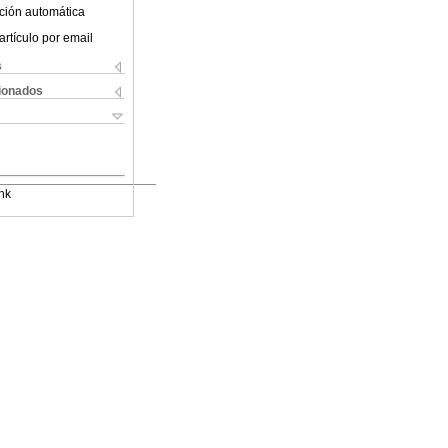
ción automática
artículo por email
s
cionados
nk