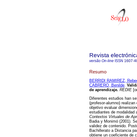
Revista electrónic
versão On-line
ISSN
1607-4
Resumo
BERRIDI RAMIREZ, Rebe
CABRERO, Benilde
.
Valid
de aprendizaje
.
REDIE
[o
Diferentes estudios han se
(profesor-alumno) realizan
objetivo evaluar dimension
estudiantes de modalidad a
Contextos Virtuales de Apr
Badia y Monimó (2001). Se 
validez de contenido. Post
Bachillerato a Distancia pa
obtiene un coeficiente de co