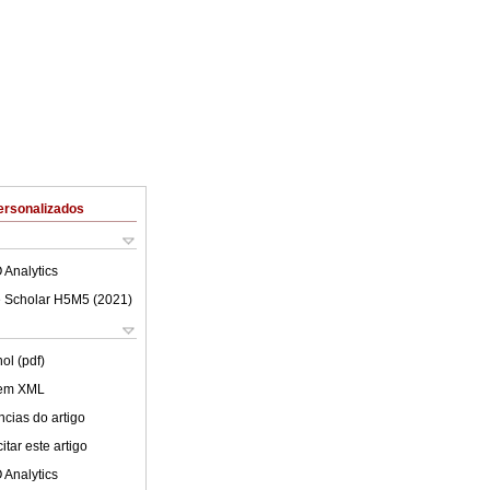
ersonalizados
 Analytics
 Scholar H5M5 (
2021
)
ol (pdf)
 em XML
cias do artigo
tar este artigo
 Analytics