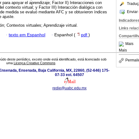
 para apoyar el aprendizaje; Factor II) Interacciones con
Traduç
el contexto virtual; y Factor III) Interacción dialógica con
Enviar 
de medida se evaluó mediante AFC y se obtuvieron índices
e ajuste.
Indicadore
ón; Contextos virtuales; Aprendizaje virtual.
Links rela
·
texto em Espanhol
·
Espanhol (
pdf
)
Compartilh
Mais
Mais
údo deste periódico, exceto onde está identificado, está licenciado sob
Permali
uma
Licença Creative Commons
Ensenada, Ensenada, Baja California, MX, 22860, (52-646) 175-
07-33 ext. 64507
redie@uabc.edu.mx