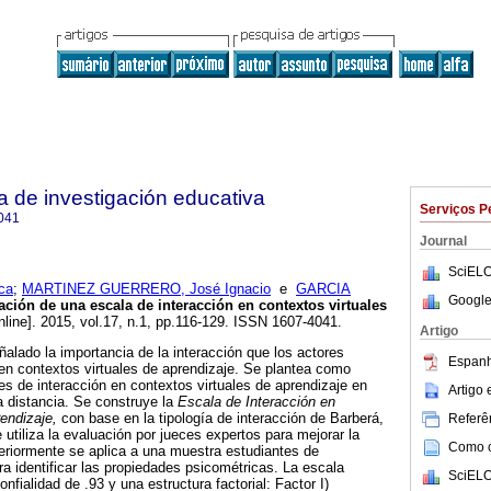
a de investigación educativa
Serviços P
041
Journal
SciELO
ca
;
MARTINEZ GUERRERO, José Ignacio
e
GARCIA
Google
ación de una escala de interacción en contextos virtuales
nline]. 2015, vol.17, n.1, pp.116-129. ISSN 1607-4041.
Artigo
ñalado la importancia de la interacción que los actores
Espanh
 en contextos virtuales de aprendizaje. Se plantea como
es de interacción en contextos virtuales de aprendizaje en
Artigo
 distancia. Se construye la
Escala de Interacción en
endizaje,
con base en la tipología de interacción de Barberá,
Referên
utiliza la evaluación por jueces expertos para mejorar la
Como ci
eriormente se aplica a una muestra estudiantes de
ra identificar las propiedades psicométricas. La escala
SciELO
nfialidad de .93 y una estructura factorial: Factor I)