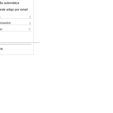
ão automática
este artigo por email
s
cionados
ar
nk