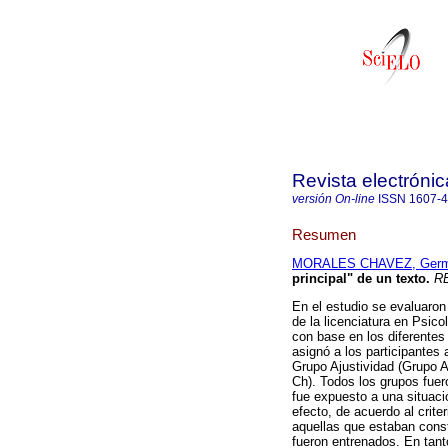
Revista electrónic
versión On-line
ISSN
1607-
Resumen
MORALES CHAVEZ, Ger
principal" de un texto
.
RE
En el estudio se evaluaron
de la licenciatura en Psicol
con base en los diferentes
asignó a los participantes 
Grupo Ajustividad (Grupo 
Ch). Todos los grupos fuer
fue expuesto a una situac
efecto, de acuerdo al crite
aquellas que estaban constr
fueron entrenados. En tanto