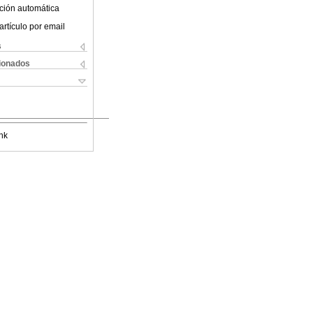
ción automática
artículo por email
s
cionados
nk