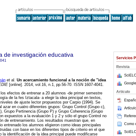
a de investigación educativa
Servicios 
4041
Revista
SciELO
mán
et al.
Un acercamiento funcional a la noción de "idea
Google
DIE
[online]. 2014, vol.16, n.1, pp.56-70. ISSN 1607-4041.
Articulo
 los efectos de entrenar a 20 alumnos -de primer semestre
ogía de la fes Iztacala- a elegir la idea principal en textos,
Españo
 niveles de ajuste lector propuestos por Carpio (1994). Se
al azar en cuatro diferentes grupos: Grupo Control (Grupo c),
Artícu
A), Grupo Pertinencia (Grupo P) y Grupo Coherencia (Grupo
on expuestos a la evaluación 1 y 2 y sólo el grupo Control no
Referen
ión de entrenamiento. Los resultados muestran que, en
Como ci
rio entrenado los alumnos eligieron como ideas principales
uidas con base en los diferentes tipos de criterio en el que
SciELO
 la identificación de la idea principal puede modificarse