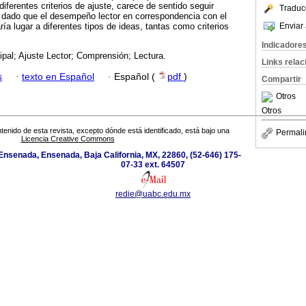
iferentes criterios de ajuste, carece de sentido seguir
Traduc
, dado que el desempeño lector en correspondencia con el
Enviar 
aría lugar a diferentes tipos de ideas, tantas como criterios
Indicadore
cipal; Ajuste Lector; Comprensión; Lectura.
Links rela
s
·
texto en Español
·
Español (
pdf
)
Compartir
Otros
Otros
tenido de esta revista, excepto dónde está identificado, está bajo una
Permali
Licencia Creative Commons
Ensenada, Ensenada, Baja California, MX, 22860, (52-646) 175-
07-33 ext. 64507
redie@uabc.edu.mx