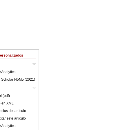
Personalizados
 Analytics
 Scholar H5M5 (
2021
)
l (pdf)
lo en XML
cias del artículo
tar este artículo
 Analytics