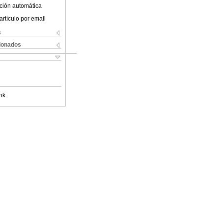
ción automática
artículo por email
s
cionados
nk