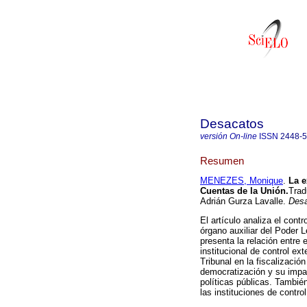
Desacatos
versión On-line
ISSN
2448-
Resumen
MENEZES, Monique
.
La e
Cuentas de la Unión.
Trad
Adrián Gurza Lavalle.
Des
El artículo analiza el cont
órgano auxiliar del Poder L
presenta la relación entre 
institucional de control ex
Tribunal en la fiscalizaci
democratización y su impac
políticas públicas. Tambié
las instituciones de control