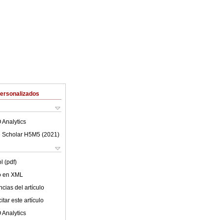
Personalizados
 Analytics
 Scholar H5M5 (
2021
)
l (pdf)
lo en XML
cias del artículo
tar este artículo
 Analytics