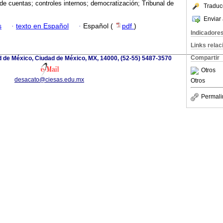
 de cuentas; controles internos; democratización; Tribunal de
Traduc
Enviar 
s
·
texto en Español
·
Español (
pdf
)
Indicadore
Links rela
Compartir
d de México, Ciudad de México, MX, 14000, (52-55) 5487-3570
Otros
desacato@ciesas.edu.mx
Otros
Permali