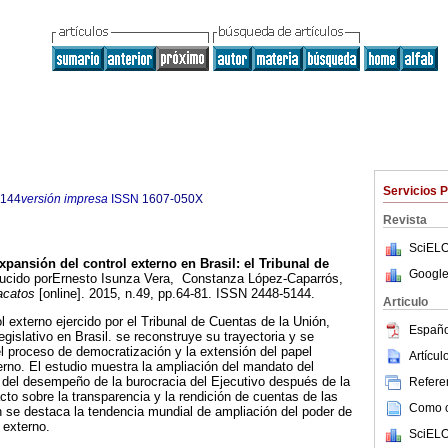
Servicios 
5144
versión impresa
ISSN
1607-050X
Revista
SciELO
xpansión del control externo en Brasil: el Tribunal de
Google
ucido porErnesto Isunza Vera, Constanza López-Caparrós,
acatos
[online]. 2015, n.49, pp.64-81. ISSN 2448-5144.
Articulo
rol externo ejercido por el Tribunal de Cuentas de la Unión,
Españo
egislativo en Brasil. se reconstruye su trayectoria y se
el proceso de democratización y la extensión del papel
Artícu
terno. El estudio muestra la ampliación del mandato del
ón del desempeño de la burocracia del Ejecutivo después de la
Referen
to sobre la transparencia y la rendición de cuentas de las
Como ci
n se destaca la tendencia mundial de ampliación del poder de
 externo.
SciELO