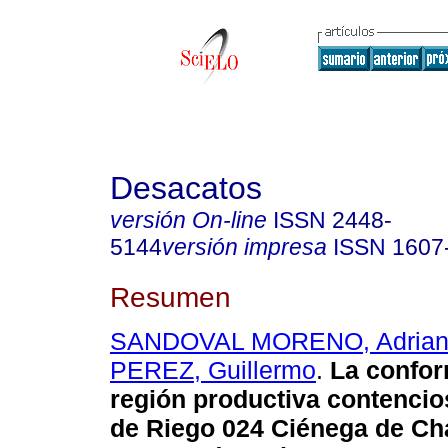
Desacatos
versión On-line
ISSN
2448-
5144
versión impresa
ISSN
1607
Resumen
SANDOVAL MORENO, Adria
PEREZ, Guillermo
.
La confor
región productiva contencio
de Riego 024 Ciénega de Ch