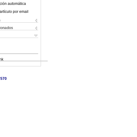
ción automática
artículo por email
s
cionados
nk
3570