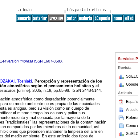
Servicios 
5144
versión impresa
ISSN
1607-050X
Revista
SciELO
OZAKAI, Toshiaki
.
Percepción y representación de los
Google
ión atmosférica según el pensamiento holístico y el
sacatos
[online]. 2005, n.19, pp.85-98. ISSN 2448-5144.
Articulo
nación atmosférica como degradación potencialmente
Españo
 para su medio ambiente no es propia de las sociedades
 ésta es antigua, pero su visión como un cuerpo de
Artícu
tificar al mismo tiempo las causas y paliar sus
ente reciente y mal conocida por la mayoría de la
Referen
es "tradicionales" las representaciones de la contaminación
Como ci
 son compartidos por los miembros de la comunidad, así
hibiciones que pretenden mantener la limpieza del aire en
SciELO
os del medio ambiente. En este artículo dos tipos de