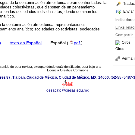
esgos de la contaminación atmosférica serán confrontados: la
Traduc
iedades colectivistas, que disponen de un pensamiento
Enviar 
ión en las sociedades individualistas, donde dominan los
nalítico.
Indicadore
e la contaminación atmosférica; representaciones;
Links rela
samiento analítico; sociedades colectivistas; sociedades
Compartir
Otros
s
·
texto en Español
·
Español (
pdf
)
Otros
Permali
tenido de esta revista, excepto dónde está identificado, está bajo una
Licencia Creative Commons
rez 87, Tlalpan, Ciudad de México, Ciudad de México, MX, 14000, (52-55) 5487-
desacato@ciesas.edu.mx