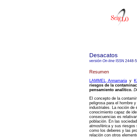
Desacatos
versión On-line
ISSN
2448-
Resumen
LAMMEL, Annamaria
y
K
riesgos de la contaminac
pensamiento analítico
.
De
El concepto de la contami
peligrosa para el hombre y
industriales. La noción de
conocimiento capaz de iden
consecuencias es relativam
población. En las sociedad
atmosférica y sus riesgos
como los deberes y las pro
relación con otros element