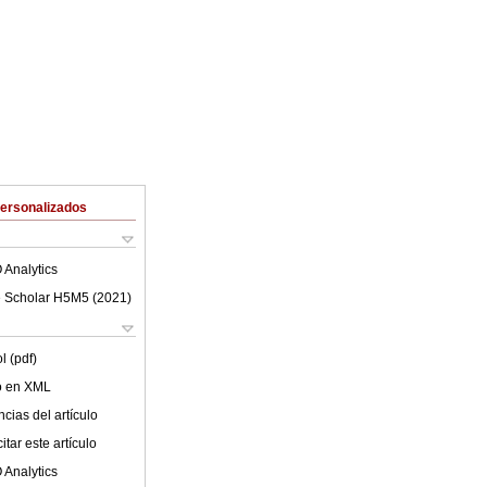
Personalizados
 Analytics
 Scholar H5M5 (
2021
)
l (pdf)
lo en XML
cias del artículo
tar este artículo
 Analytics