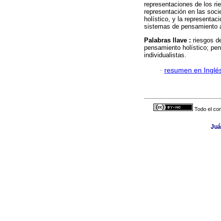
representaciones de los ri
representación en las soc
holístico, y la representac
sistemas de pensamiento a
Palabras llave :
riesgos d
pensamiento holístico; pen
individualistas.
·
resumen en Inglé
Todo el con
Juá